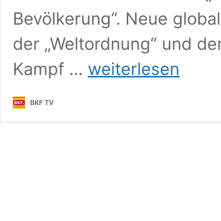
Bevölkerung“. Neue globa
der „Weltordnung“ und der
Abwehrfähige
Kampf …
weiterlesen
Burgenländer:
„Selbstverteidigungsausbildung“
BKF TV