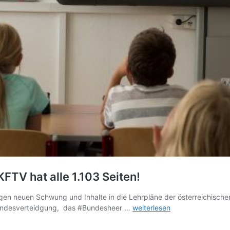
FTV hat alle 1.103 Seiten!
en neuen Schwung und Inhalte in die Lehrpläne der österreichischen
Neue
#Landesverteidgung, das #Bundesheer …
weiterlesen
Lehrpläne
an