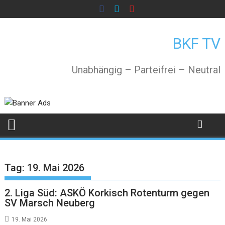
Skip
to
content
BKF TV
Unabhängig – Parteifrei – Neutral
Tag:
19. Mai 2026
2. Liga Süd: ASKÖ Korkisch Rotenturm gegen
SV Marsch Neuberg
19. Mai 2026