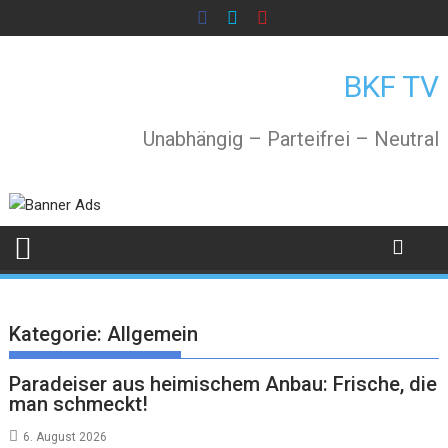
Skip
to
content
BKF TV
Unabhängig – Parteifrei – Neutral
Kategorie:
Allgemein
Paradeiser aus heimischem Anbau: Frische, die
man schmeckt!
6. August 2026