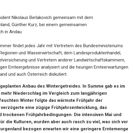
sident Nikolaus Berlakovich gemeinsam mit dem
nland, Günther Kurz, bei einem gemeinsamen
h in Andau
mmer findet jedes Jahr mit Vertretern des Bundesministeriums
a, Regionen und Wasserwirtschaft, dem Landesproduktenhandel,
elversicherung und Vertretern anderer Landwirtschaftskammern,
gen Ernteergebnisse analysiert und die heurigen Ernteerwartungen
nd und auch Österreich diskutiert.
n geplanten Anbau des Wintergetreides. In Summe gab es im
mehr Niederschlag im Vergleich zum langjährigen
feuchten Winter folgte das wärmste Frühjahr der
verzögerte eine zügige Frühjahrsentwicklung, das
d trockenen Frühjahrbedingungen.
D
ie intensiven Mai und
r die Kulturen, wurden aber auch rasch zu viel, was sich vor
Burgenland bezogen erwarten wir eine geringere
Erntemenge