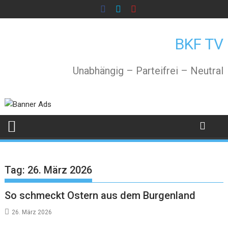
Skip
to
content
BKF TV
Unabhängig – Parteifrei – Neutral
Tag:
26. März 2026
So schmeckt Ostern aus dem Burgenland
26. März 2026