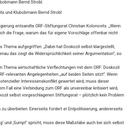
ubobmann Bernd Strobl.
ts und Klubobmann Bernd Strobl
gierung entsandte ORF-Stiftungsrat Christian Kolonovits. „Wenn
 sich die Frage, warum das für eigene Vorschläge offenbar nicht
Thema aufgegriffen. „Dabei hat Doskozil selbst klargestellt,
Genau das zeigt die Widersprüchlichkeit seiner Argumentation“, so
m Thema wirtschaftliche Verflechtungen mit dem ORF: Doskozil
 ORF-relevanten Angelegenheiten „auf beiden Seiten sitzt“. Wenn
tenzieller Interessenskonflikt gewertet wird, muss dieser
nem Fall eine Verbindung zum ORF als unvereinbar kritisiert wird,
ozil selbst vorgeschlagenen Stiftungsrat – plötzlich kein Problem
 überbieten. Einerseits fordert er Entpolitisierung, andererseits
ng‘ und ‚Sumpf‘ spricht, muss diese Maßstäbe auch bei sich selbst