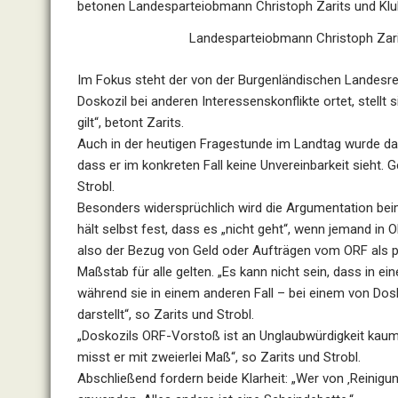
betonen Landesparteiobmann Christoph Zarits und Kl
Landesparteiobmann Christoph Zari
Im Fokus steht der von der Burgenländischen Landesre
Doskozil bei anderen Interessenskonflikte ortet, stellt
gilt“, betont Zarits.
Auch in der heutigen Fragestunde im Landtag wurde das 
dass er im konkreten Fall keine Unvereinbarkeit sieht. 
Strobl.
Besonders widersprüchlich wird die Argumentation bei
hält selbst fest, dass es „nicht geht“, wenn jemand in
also der Bezug von Geld oder Aufträgen vom ORF als po
Maßstab für alle gelten. „Es kann nicht sein, dass in ei
während sie in einem anderen Fall – bei einem von Dosk
darstellt“, so Zarits und Strobl.
„Doskozils ORF-Vorstoß ist an Unglaubwürdigkeit kaum zu
misst er mit zweierlei Maß“, so Zarits und Strobl.
Abschließend fordern beide Klarheit: „Wer von ‚Reinigu