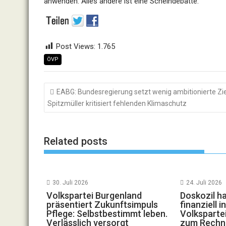
anwenden. Alles andere ist eine Scheindebatte.“
Post Views:
1.765
ÖVP
Beitragsnavigation
EABG: Bundesregierung setzt wenig ambitionierte Zie
Spitzmüller kritisiert fehlenden Klimaschutz
Related posts
30. Juli 2026
24. Juli 2026
Volkspartei Burgenland
Doskozil h
präsentiert Zukunftsimpuls
finanziell 
Pflege: Selbstbestimmt leben.
Volkspartei
Verlässlich versorgt
zum Rechn