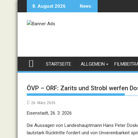
Skip
8. August 2026
News:
to
content
STARTSEITE
ALLGEMEIN
FILMBEITR
ÖVP – ORF: Zarits und Strobl werfen Do
26. März 2026
Eisenstadt, 26. 3. 2026
Die Aussagen von Landeshauptmann Hans Peter Doskozil
lautstark Rücktritte fordert und von Unvereinbarkeit 