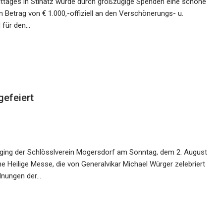
mittages in Stinatz wurde durch großzügige Spenden eine schöne
etrag von € 1.000,-offiziell an den Verschönerungs- u.
d für den…
gefeiert
beging der Schlösslverein Mogersdorf am Sonntag, dem 2. August
ne Heilige Messe, die von Generalvikar Michael Würger zelebriert
dnungen der…