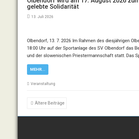
Olbendorf wird am 17. August 2026 zum
gelebte Solidarität
13. Juli 2026
Olbendorf, 13. 7. 2026 Im Rahmen des diesjährigen Ol
18:00 Uhr auf der Sportanlage des SV Olbendorf das B
und der slowenischen Priestermannschaft statt. Das S
MEHR...
Veranstaltung
Beitragsnavigation
Ältere Beiträge