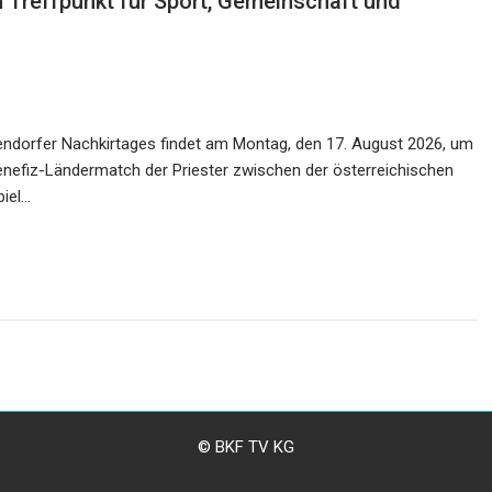
 Treffpunkt für Sport, Gemeinschaft und
bendorfer Nachkirtages findet am Montag, den 17. August 2026, um
enefiz-Ländermatch der Priester zwischen der österreichischen
piel…
© BKF TV KG