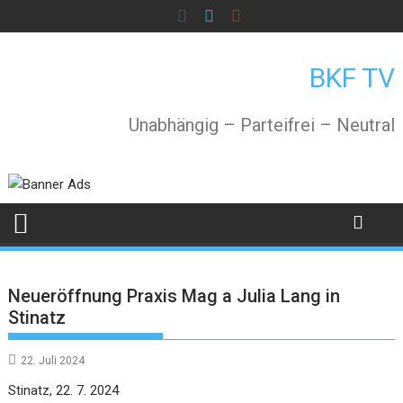
Skip
to
content
BKF TV
Unabhängig – Parteifrei – Neutral
Neueröffnung Praxis Mag a Julia Lang in
Stinatz
22. Juli 2024
Stinatz, 22. 7. 2024