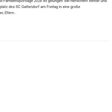
nd-Familiensporttage 2026 ist gelungen: Bei herrlichem Wetter und
platz des SC Gattendorf am Freitag in eine große
r, Eltern…