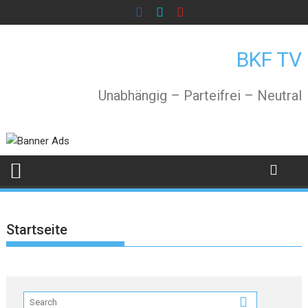
Skip
to
content
BKF TV
Unabhängig – Parteifrei – Neutral
Startseite