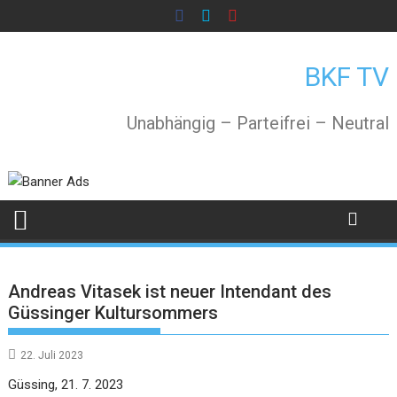
Skip
to
content
BKF TV
Unabhängig – Parteifrei – Neutral
Andreas Vitasek ist neuer Intendant des
Güssinger Kultursommers
22. Juli 2023
Güssing, 21. 7. 2023