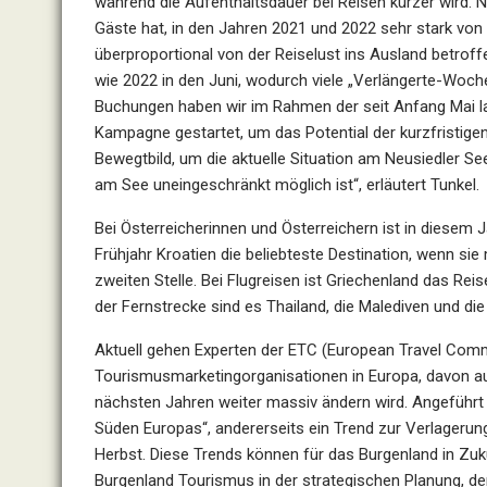
während die Aufenthaltsdauer bei Reisen kürzer wird.
N
Gäste hat, in den Jahren 2021 und 2022
sehr stark von 
überproportional von
der Reiselust ins Ausland betroffe
wie
2022 in den Juni, wodurch viele „Verlängerte-Woc
Buchungen haben wir im Rahmen der seit Anfang Ma
Kampagne gestartet, um das Potential der kurzfristig
Bewegtbild, um die aktuelle Situation am Neusiedler
See
am See uneingeschränkt möglich
ist“, erläutert
Tunkel
.
Bei Österreicherinnen und Österreichern ist in diesem
Frühjahr Kroatien die beliebteste Destination, wenn si
zweiten Stelle. Bei Flugreisen ist Griechenland das Reis
der Fernstrecke sind es Thailand, die
Malediven und die
Aktuell gehen Experten der ETC (European Travel Comm
Tourismusmarketingorganisationen in Europa, davon au
nächsten Jahren weiter massiv ändern wird. Angeführt 
Süden Europas“, andererseits ein Trend zur Verlagerun
Herbst. Diese Trends können für das Burgenland in Zu
Burgenland Tourismus in der strategischen
Planung, d