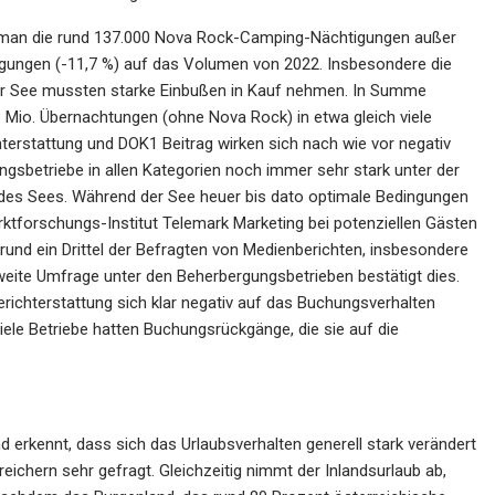
 man die rund 137.000 Nova Rock-Camping-
Nächtigungen außer
tigungen (-11,7 %) auf das
Volumen von 2022. Insbesondere die
er See
mussten starke Einbußen in Kauf nehmen. In Summe
3 Mio. Übernachtungen (ohne Nova Rock) in etwa gleich viele
terstattung und DOK1 Beitrag wirken sich nach wie vor negativ
ngsbetriebe in allen Kategorien noch immer sehr
stark unter der
 des Sees. Während der See
heuer
bis
dato
optimale
Bedingungen
ktforschungs-Institut Telemark Marketing bei potenziellen Gästen
rund ein Drittel der Befragten von Medienberichten, insbesondere
 zweite Umfrage unter den Beherbergungsbetrieben
bestätigt dies.
richterstattung sich klar negativ
auf das Buchungsverhalten
iele Betriebe hatten
Buchungsrückgänge, die sie auf die
nd erkennt, dass sich das Urlaubsverhalten
generell stark verändert
reichern sehr gefragt.
Gleichzeitig nimmt der Inlandsurlaub ab,