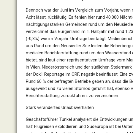
Dennoch war der Juni im Vergleich zum Vorjahr, wenn
Acht lässt, rückläufig. Es fehlen hier rund 40.000 Näch
nächtigungsstarken Gemeinden rund um den Neusiedl
verzeichnet das Burgenland im 1. Halbjahr mit
rund 1,2
(-0,3%) wie im Vorjahr.
Umfrage bestätigt: Medienberich
aus
Rund um den Neusiedler See leiden die Beherbergu
medialen Berichterstattung rund um den Wasserstand
bietet,
sind
laut
einer
repräsentativen
Umfrage
vom
Mar
in Wien, Niederösterreich und
der südlichen Steiermark 
der Dok1
Reportage im ORF, negativ beeinflusst. Eine
Rund 60 % der befragten Betriebe geben an, dass die Be
ausgewirkt und zu vielen Stornos geführt hat, ebenso v
Berichterstattung zurückführen, zu verzeichnen.
Stark verändertes Urlaubsverhalten
Geschäftsführer Tunkel analysiert die Entwicklungen u
hat: Flugreisen explodieren und Südeuropa ist bei Öster