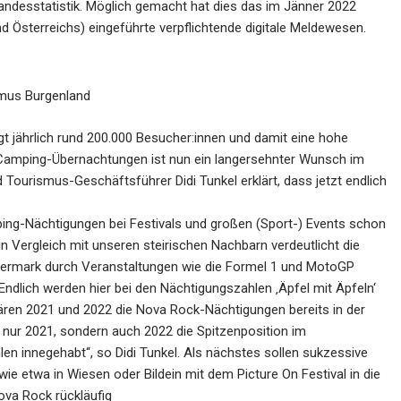
andesstatistik.
Möglich gemacht hat dies das im Jänner 2022
d Österreichs) eingeführte verpflichtende digitale Meldewesen.
smus Burgenland
t jährlich rund
200.000 Besucher:innen und damit eine hohe
Camping-Übernachtungen ist nun ein langersehnter Wunsch im
 Tourismus-Geschäftsführer Didi Tunkel
erklärt, dass jetzt endlich
ping-Nächtigungen bei Festivals und großen
(Sport-) Events schon
Ein Vergleich mit unseren
steirischen Nachbarn verdeutlicht die
eiermark
durch Veranstaltungen wie die Formel 1 und MotoGP
ndlich werden hier bei den Nächtigungszahlen ‚Äpfel mit Äpfeln‘
ren 2021 und 2022 die Nova Rock-Nächtigungen bereits in der
t nur 2021, sondern auch 2022 die Spitzenposition im
en innegehabt“, so Didi Tunkel. Als nächstes
sollen sukzessive
 wie etwa in Wiesen oder
Bildein mit dem Picture On Festival in die
ova Rock rückläufig