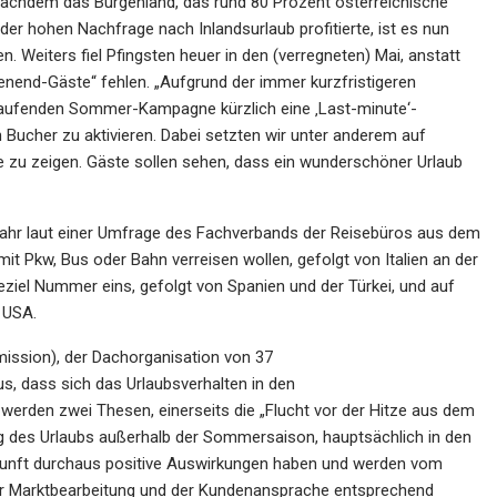
achdem das Burgenland, das rund 80 Prozent österreichische
der hohen Nachfrage nach Inlandsurlaub profitierte, ist es nun
n. Weiters fiel Pfingsten heuer in den (verregneten) Mai, anstatt
henend-Gäste“ fehlen. „Aufgrund der immer
kurzfristigeren
i laufenden Sommer-Kampagne
kürzlich eine ‚Last-minute‘-
en Bucher zu
aktivieren. Dabei setzten wir unter anderem auf
 zu zeigen. Gäste sollen sehen, dass ein wunderschöner Urlaub
 Jahr laut einer Umfrage des Fachverbands der
Reisebüros aus dem
e mit Pkw, Bus oder Bahn
verreisen wollen, gefolgt von Italien an der
eziel
Nummer eins, gefolgt von Spanien und der Türkei, und auf
 USA.
ission), der Dachorganisation von 37
s, dass sich das Urlaubsverhalten in den
werden zwei Thesen, einerseits die „Flucht vor
der Hitze aus dem
g des Urlaubs außerhalb der
Sommersaison, hauptsächlich in den
kunft
durchaus positive Auswirkungen haben und werden vom
er Marktbearbeitung und der Kundenansprache entsprechend