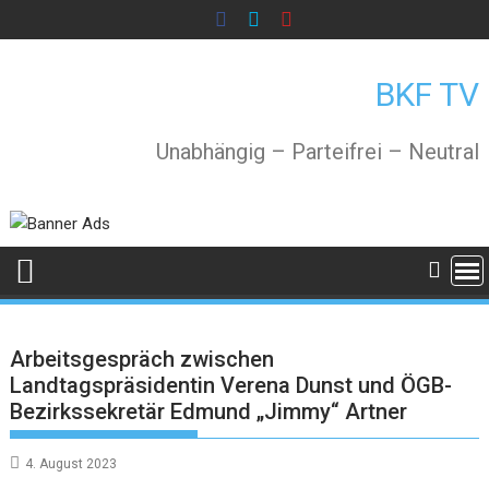
Skip
to
content
BKF TV
Unabhängig – Parteifrei – Neutral
Arbeitsgespräch zwischen
Landtagspräsidentin Verena Dunst und ÖGB-
Bezirkssekretär Edmund „Jimmy“ Artner
4. August 2023