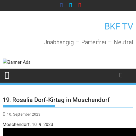
Skip
to
content
BKF TV
Unabhängig – Parteifrei – Neutral
19. Rosalia Dorf-Kirtag in Moschendorf
10. September 2023
Video
Moschendorf, 10. 9. 2023
Player