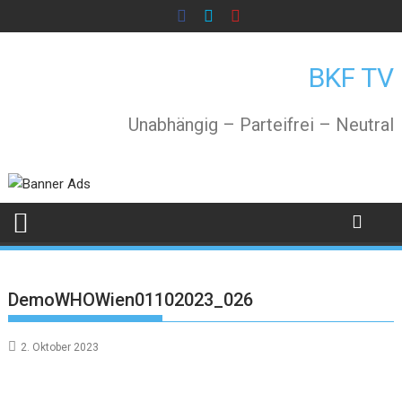
Skip
to
content
BKF TV
Unabhängig – Parteifrei – Neutral
DemoWHOWien01102023_026
2. Oktober 2023