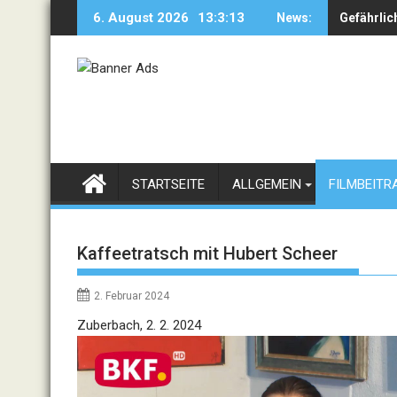
Skip
6. August 2026
13:3:14
News:
Gefährlic
Berlakov
to
content
STARTSEITE
ALLGEMEIN
FILMBEITR
Kaffeetratsch mit Hubert Scheer
2. Februar 2024
Video
Zuberbach, 2. 2. 2024
Player