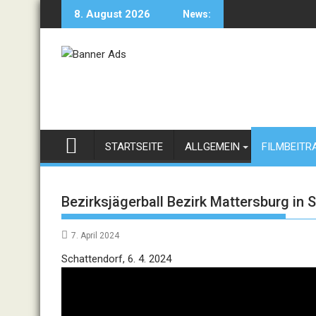
Skip
8. August 2026
News:
to
content
STARTSEITE
ALLGEMEIN
FILMBEITR
Bezirksjägerball Bezirk Mattersburg in 
7. April 2024
Video
Schattendorf, 6. 4. 2024
Player