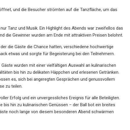
eröffnet, und die Besucher strömten auf die Tanzfläche, um das
s nur Tanz und Musik. Ein Highlight des Abends war zweifellos das
und die Gewinner wurden am Ende mit attraktiven Preisen belohnt.
i der die Gäste die Chance hatten, verschiedene hochwertige
ack etwas und sorgte für Begeisterung bei den Teilnehmern.
e Gäste wurden mit einer vielfältigen Auswahl an kulinarischen
itäten bis hin zu delikaten Häppchen und erlesenen Getränken.
ossen es, sich bei angeregten Gesprächen und genussvollem
e zu teilen.
oller Erfolg und ein unvergessliches Ereignis für alle Beteiligten.
 bis hin zu kulinarischen Genüssen – der Ball bot ein breites
e Gäste noch lange von diesem besonderen Abend schwärmen