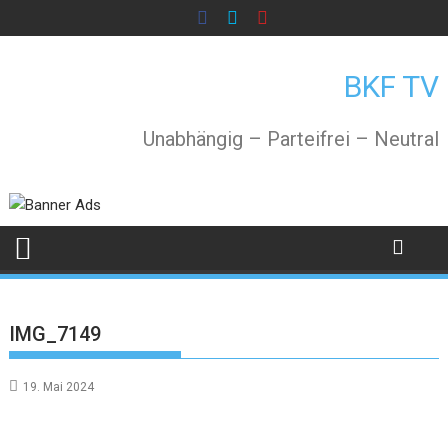
Skip
to
content
BKF TV
Unabhängig – Parteifrei – Neutral
IMG_7149
19. Mai 2024