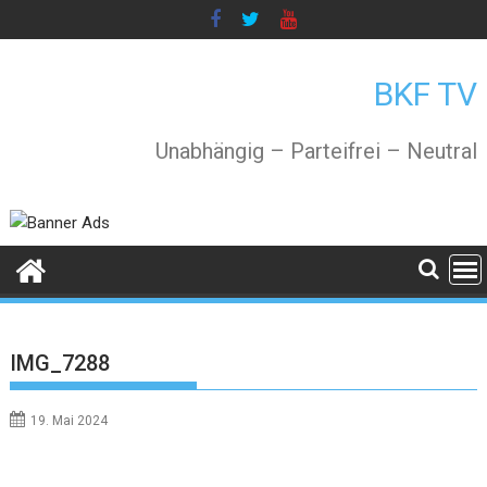
Skip
to
content
BKF TV
Unabhängig – Parteifrei – Neutral
IMG_7288
19. Mai 2024