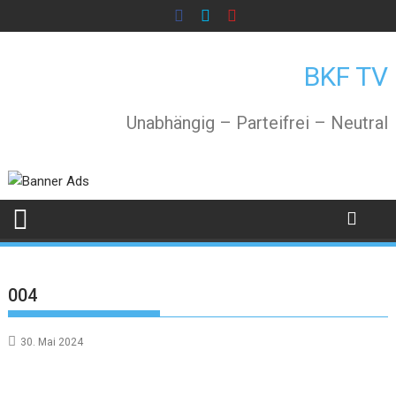
Skip
to
content
BKF TV
Unabhängig – Parteifrei – Neutral
004
30. Mai 2024