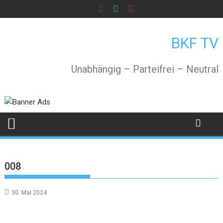
Skip
to
content
BKF TV
Unabhängig – Parteifrei – Neutral
008
30. Mai 2024