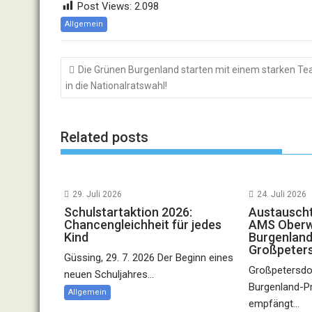
Post Views:
2.098
Allgemein
Beitragsnavigation
Die Grünen Burgenland starten mit einem starken T
in die Nationalratswahl!
Related posts
29. Juli 2026
24. Juli 2026
Schulstartaktion 2026:
Austauscht
Chancengleichheit für jedes
AMS Oberwa
Kind
Burgenland
Großpeter
Güssing, 29. 7. 2026 Der Beginn eines
Großpetersdor
neuen Schuljahres...
Burgenland-P
Allgemein
empfängt...