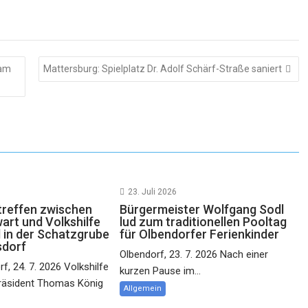
eam
Mattersburg: Spielplatz Dr. Adolf Schärf-Straße saniert
23. Juli 2026
reffen zwischen
Bürgermeister Wolfgang Sodl
rt und Volkshilfe
lud zum traditionellen Pooltag
 in der Schatzgrube
für Olbendorfer Ferienkinder
sdorf
Olbendorf, 23. 7. 2026 Nach einer
f, 24. 7. 2026 Volkshilfe
kurzen Pause im...
räsident Thomas König
Allgemein