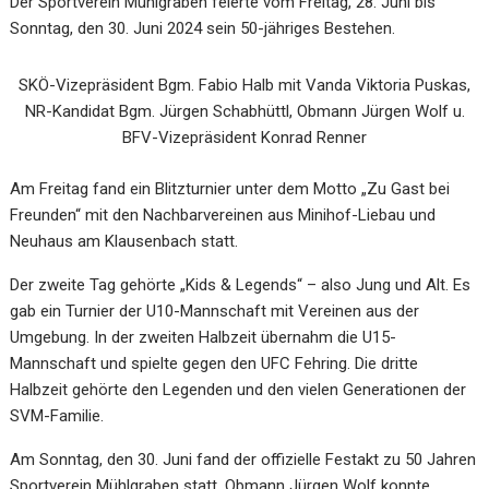
Der Sportverein Mühlgraben feierte vom Freitag, 28. Juni bis
Sonntag, den 30. Juni 2024 sein 50-jähriges Bestehen.
SKÖ-Vizepräsident Bgm. Fabio Halb mit Vanda Viktoria Puskas,
NR-Kandidat Bgm. Jürgen Schabhüttl, Obmann Jürgen Wolf u.
BFV-Vizepräsident Konrad Renner
Am Freitag fand ein Blitzturnier unter dem Motto „Zu Gast bei
Freunden“ mit den Nachbarvereinen aus Minihof-Liebau und
Neuhaus am Klausenbach statt.
Der zweite Tag gehörte „Kids & Legends“ – also Jung und Alt. Es
gab ein Turnier der U10-Mannschaft mit Vereinen aus der
Umgebung. In der zweiten Halbzeit übernahm die U15-
Mannschaft und spielte gegen den UFC Fehring. Die dritte
Halbzeit gehörte den Legenden und den vielen Generationen der
SVM-Familie.
Am Sonntag, den 30. Juni fand der offizielle Festakt zu 50 Jahren
Sportverein Mühlgraben statt. Obmann Jürgen Wolf konnte