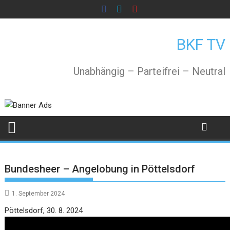
Skip
to
content
BKF TV
Unabhängig – Parteifrei – Neutral
Bundesheer – Angelobung in Pöttelsdorf
1. September 2024
Video
Pöttelsdorf, 30. 8. 2024
Player