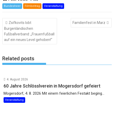
Bundesheer
Filmbeitrag
Veranstaltung
Beitragsnavigation
Zsifkovits lobt
Familienfest in Marz
Burgenländischen
Fußballverband: „Frauenfußball
auf ein neues Level gehoben!“
Related posts
4. August 2026
60 Jahre Schlösslverein in Mogersdorf gefeiert
Mogersdorf, 4. 8. 2026 Mit einem feierlichen Festakt beging...
Veranstaltung