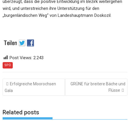
überzeugt, dass die positive Entwicklung im Bezirk weitergehen
wird, und unterstreichen ihre Unterstützung für den
„burgenländischen Weg“ von Landeshauptmann Doskozil.
Post Views:
2.243
SPÖ
Beitragsnavigation
Erfolgreiche Moorochsen
GRÜNE für breitere Bäche und
Flüsse
Gala
Related posts