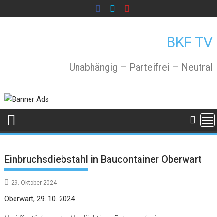
Skip
to
content
BKF TV
Unabhängig – Parteifrei – Neutral
Einbruchsdiebstahl in Baucontainer Oberwart
29. Oktober 2024
Oberwart, 29. 10. 2024