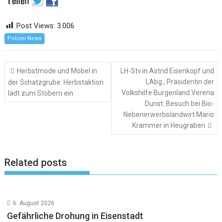
Post Views:
3.006
Polizei News
Beitragsnavigation
Herbstmode und Möbel in
LH-Stv.in Astrid Eisenkopf und
LAbg., Präsidentin der
der Schatzgrube: Herbstaktion
Volkshilfe Burgenland Verena
lädt zum Stöbern ein
Dunst: Besuch bei Bio-
Nebenerwerbslandwirt Mario
Krammer in Heugraben
Related posts
6. August 2026
Gefährliche Drohung in Eisenstadt