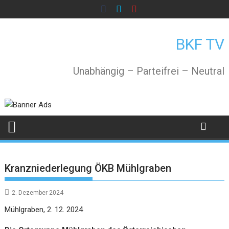
Skip
to
content
BKF TV
Unabhängig – Parteifrei – Neutral
Kranzniederlegung ÖKB Mühlgraben
2. Dezember 2024
Mühlgraben, 2. 12. 2024