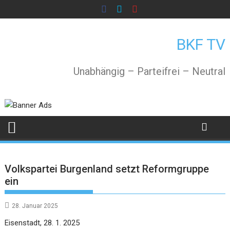
Skip
to
content
BKF TV
Unabhängig – Parteifrei – Neutral
Volkspartei Burgenland setzt Reformgruppe
ein
28. Januar 2025
Eisenstadt, 28. 1. 2025