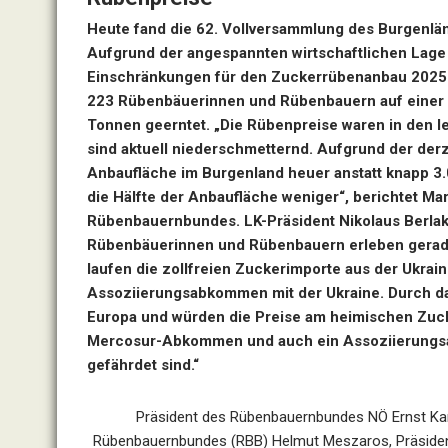
Heute fand die 62. Vollversammlung des Burgenlä
Aufgrund der angespannten wirtschaftlichen Lage 
Einschränkungen für den Zuckerrübenanbau 2025 
223 Rübenbäuerinnen und Rübenbauern auf einer 
Tonnen geerntet. „Die Rübenpreise waren in den l
sind aktuell niederschmetternd. Aufgrund der der
Anbaufläche im Burgenland heuer anstatt knapp 3.0
die Hälfte der Anbaufläche weniger“, berichtet M
Rübenbauernbundes. LK-Präsident Nikolaus Berlako
Rübenbäuerinnen und Rübenbauern erleben gerade u
laufen die zollfreien Zuckerimporte aus der Ukrai
Assoziierungsabkommen mit der Ukraine. Durch 
Europa und würden die Preise am heimischen Zuck
Mercosur-Abkommen und auch ein Assoziierungs
gefährdet sind.“
Präsident des Rübenbauernbundes NÖ Ernst Karp
Rübenbauernbundes (RBB) Helmut Meszaros, Präsiden