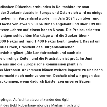
ndischen Rübenbauernbundes in Deutschkreutz statt.
der Zuckerindustrie in Europa und Österreich wird es einige
geben. Im Burgenland wurden im Jahr 2024 von über rund
Fläche von etwa 2.950 ha Rüben angebaut und über 199.000
etzten Jahren auf einem hohen Niveau. Die Preisaussichten
zeitigen schlechten Marktlage wird die Zuckerrüben-
00 Hektar auf rund 1.400 Hektar kontingentiert. Das ist um
arkus Fröch, Präsident des Burgenländischen
vich ergänzt: „Die Landwirtschaft und auch die
nruhige Zeiten und die Frustration ist groß. Im Juni
ne aus und die Europäische Kommission plant ein
das Mercosur-Abkommen kämen weitere Importe zu uns nach
ermarkt noch mehr verzerren. Deshalb sind wir gegen das
abkommen, wenn dadurch Existenzen unserer Bauern
finger, Aufsichtsratsvorsitzender des Bgld.
t des Bgld. Rübenbauernbundes Markus Fröch und