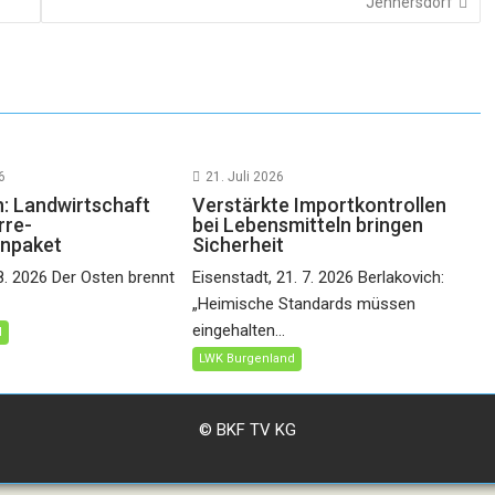
Jennersdorf
6
21. Juli 2026
h: Landwirtschaft
Verstärkte Importkontrollen
rre-
bei Lebensmitteln bringen
npaket
Sicherheit
 8. 2026 Der Osten brennt
Eisenstadt, 21. 7. 2026 Berlakovich:
„Heimische Standards müssen
eingehalten...
d
LWK Burgenland
© BKF TV KG