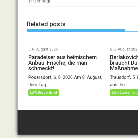
Hirzenriegl
Related posts
6. August 2026
5. August 202
Paradeiser aus heimischem
Berlakovic
Anbau: Frische, die man
braucht Dü
schmeckt!
Maßnahme
Podersdorf, 6. 8. 2026 Am 8. August,
Trausdorf, 5.
dem Tag...
aus. Im...
LWK Burgenland
LWK Burgenlan