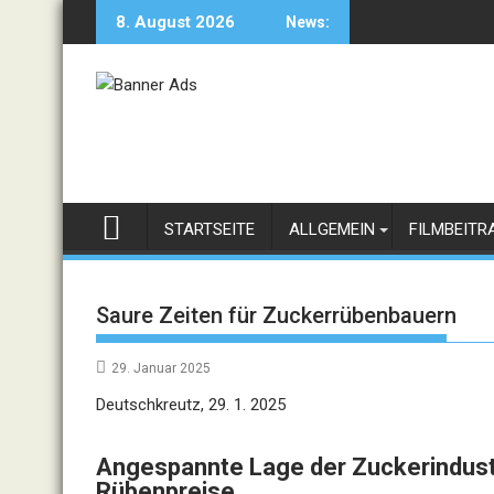
Skip
8. August 2026
News:
to
content
STARTSEITE
ALLGEMEIN
FILMBEITR
Saure Zeiten für Zuckerrübenbauern
29. Januar 2025
Deutschkreutz, 29. 1. 2025
Angespannte Lage der Zuckerindustr
Rübenpreise