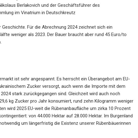
 Nikolaus Berlakovich und der Geschäftsführer des
mmlung im Vinatrium in Deutschkreutz
 Geschichte. Für die Abrechnung 2024 zeichnet sich ein
Hälfte weniger als 2023. Der Bauer braucht aber rund 45 Euro/to
.
markt ist sehr angespannt. Es herrscht ein Überangebot am EU-
 ukrainischem Zucker versorgt, auch wenn die Importe mit dem
i 2024 stark zurückgegangen sind. Gleichzeit wird auch noch
 29,6 kg Zucker pro Jahr konsumiert, rund zehn Kilogramm weniger
ten wird 2025 EU-weit die Rübenanbaufläche um zirka 10 Prozent
 kontingentiert: von 44.000 Hektar auf 28.000 Hektar. Im Burgenland
 notwendig um längerfristig die Existenz unserer Rübenbäuerinnen