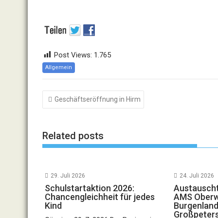
Post Views:
1.765
Allgemein
Beitragsnavigation
Geschäftseröffnung in Hirm
Related posts
29. Juli 2026
24. Juli 2026
Schulstartaktion 2026:
Austauscht
Chancengleichheit für jedes
AMS Oberwa
Kind
Burgenland
Großpeter