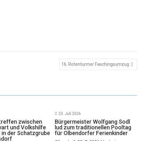
16. Rotenturmer Faschingsumzug
23. Juli 2026
reffen zwischen
Bürgermeister Wolfgang Sodl
rt und Volkshilfe
lud zum traditionellen Pooltag
 in der Schatzgrube
für Olbendorfer Ferienkinder
sdorf