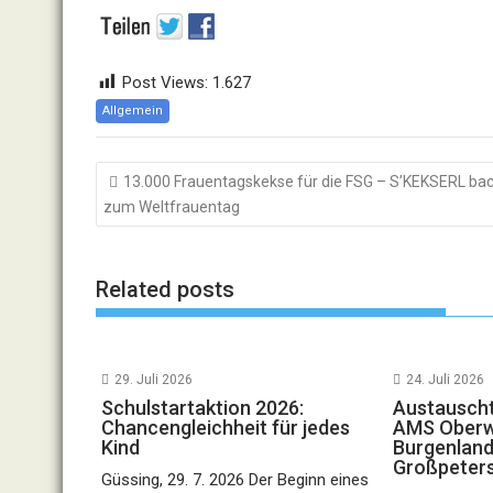
Post Views:
1.627
Allgemein
Beitragsnavigation
13.000 Frauentagskekse für die FSG – S’KEKSERL bac
zum Weltfrauentag
Related posts
29. Juli 2026
24. Juli 2026
Schulstartaktion 2026:
Austauscht
Chancengleichheit für jedes
AMS Oberwa
Kind
Burgenland
Großpeter
Güssing, 29. 7. 2026 Der Beginn eines