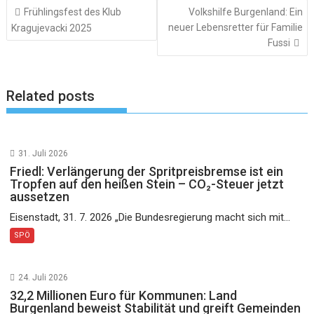
Beitragsnavigation
Frühlingsfest des Klub
Volkshilfe Burgenland: Ein
neuer Lebensretter für Familie
Kragujevacki 2025
Fussi
Related posts
31. Juli 2026
Friedl: Verlängerung der Spritpreisbremse ist ein
Tropfen auf den heißen Stein – CO₂-Steuer jetzt
aussetzen
Eisenstadt, 31. 7. 2026 „Die Bundesregierung macht sich mit...
SPÖ
24. Juli 2026
32,2 Millionen Euro für Kommunen: Land
Burgenland beweist Stabilität und greift Gemeinden