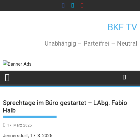
Skip
to
content
BKF TV
Unabhängig – Parteifrei – Neutral
Sprechtage im Büro gestartet – LAbg. Fabio
Halb
17. März 2025
Jennersdorf, 17. 3. 2025