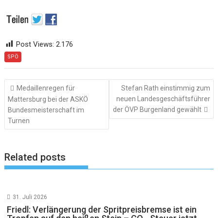
Post Views:
2.176
SPÖ
Beitragsnavigation
Medaillenregen für
Stefan Rath einstimmig zum
neuen Landesgeschäftsführer
Mattersburg bei der ASKÖ
der ÖVP Burgenland gewählt
Bundesmeisterschaft im
Turnen
Related posts
31. Juli 2026
Friedl: Verlängerung der Spritpreisbremse ist ein