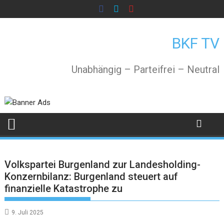
Skip
to
content
BKF TV
Unabhängig – Parteifrei – Neutral
Volkspartei Burgenland zur Landesholding-
Konzernbilanz: Burgenland steuert auf
finanzielle Katastrophe zu
9. Juli 2025