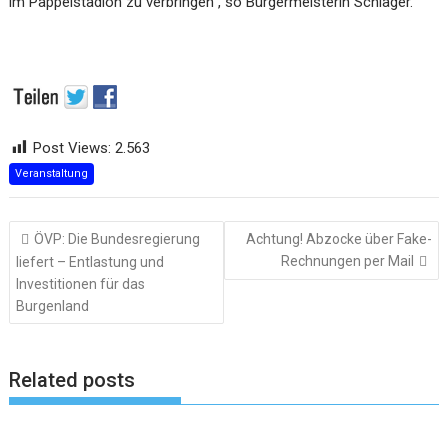
im Pappelstadion zu verbringen“, so Bürgermeisterin Schlager.
Post Views:
2.563
Veranstaltung
Beitragsnavigation
ÖVP: Die Bundesregierung
Achtung! Abzocke über Fake-
Rechnungen per Mail
liefert – Entlastung und
Investitionen für das
Burgenland
Related posts