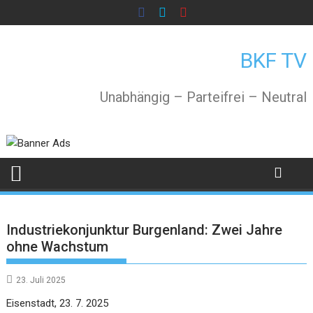
Skip
to
content
BKF TV
Unabhängig – Parteifrei – Neutral
Industriekonjunktur Burgenland: Zwei Jahre
ohne Wachstum
23. Juli 2025
Eisenstadt, 23. 7. 2025