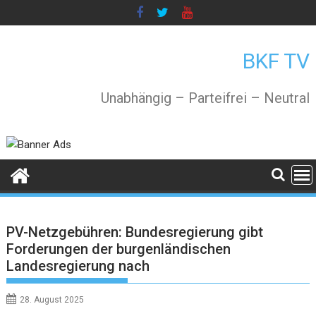
Skip
to
content
BKF TV
Unabhängig – Parteifrei – Neutral
PV-Netzgebühren: Bundesregierung gibt
Forderungen der burgenländischen
Landesregierung nach
28. August 2025