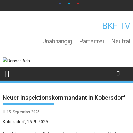
Skip
to
content
BKF TV
Unabhängig – Parteifrei – Neutral
Neuer Inspektionskommandant in Kobersdorf
15. September 2025
Kobersdorf, 15. 9. 2025