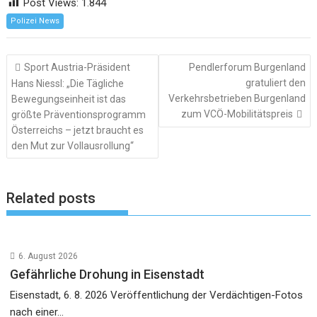
Post Views:
1.844
Polizei News
Beitragsnavigation
Sport Austria-Präsident
Pendlerforum Burgenland
gratuliert den
Hans Niessl: „Die Tägliche
Verkehrsbetrieben Burgenland
Bewegungseinheit ist das
zum VCÖ-Mobilitätspreis
größte Präventionsprogramm
Österreichs – jetzt braucht es
den Mut zur Vollausrollung“
Related posts
6. August 2026
Gefährliche Drohung in Eisenstadt
Eisenstadt, 6. 8. 2026 Veröffentlichung der Verdächtigen-Fotos
nach einer...