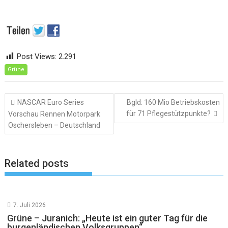
Post Views:
2.291
Grüne
Beitragsnavigation
NASCAR Euro Series
Bgld: 160 Mio Betriebskosten
für 71 Pflegestützpunkte?
Vorschau Rennen Motorpark
Oschersleben – Deutschland
Related posts
7. Juli 2026
Grüne – Juranich: „Heute ist ein guter Tag für die
burgenländischen Volksgruppen“