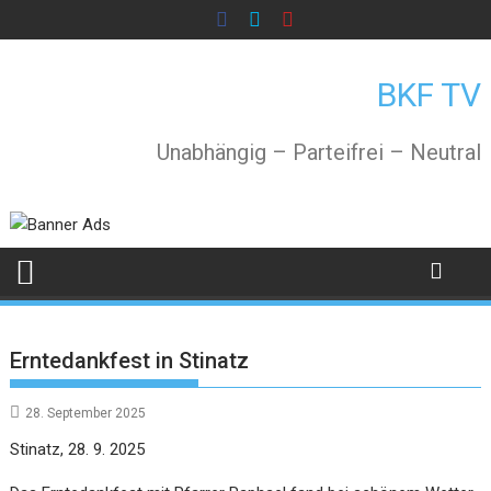
Skip
to
content
BKF TV
Unabhängig – Parteifrei – Neutral
Erntedankfest in Stinatz
28. September 2025
Stinatz, 28. 9. 2025