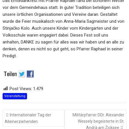
Das Erntedankfest mit Pfarrer Raphael fand bei schönem Wetter
vor dem Gemeindehaus statt. In guter Tradition beteiligen sich
unsere örtlichen Organisationen und Vereine daran. Gestaltet
wurde die Feier musikalisch von Anna-Maria Sagmeister und von
Stinjačko Kolo. Auch unsere Kinder vom Kindergarten und der
Volksschule waren engagiert dabei. Dieses Fest soll uns
anhalten, DANKE zu sagen für alles was wir haben und an alle zu
denken, denen es nicht so gut geht, so Pfarrer Raphael in seiner
Predigt.
Post Views:
1.479
Veranstaltung
Beitragsnavigation
Internationaler Tag der
Militärpfarrer DDr. Alexander
Wessely begeisterte in St.
Alleinerziehenden
Andrä am Zicksee