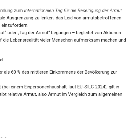
mmlung
zum
Internationalen Tag für die Beseitigung der Armut
ale Ausgrenzung zu lenken
, das Leid von armutsbetroffenen
n einzufordern
.
ut“
oder
„Tag der Armut“
begangen – begleitet von Aktionen
auf die Lebensrealität vieler Menschen aufmerksam machen und
nd
er als 60 % des mittleren Einkommens
der Bevölkerung zur
t (bei einem Einpersonenhaushalt, laut
EU-SILC 2024
), gilt in
eibt
relative Armut
, also Armut im Vergleich zum allgemeinen