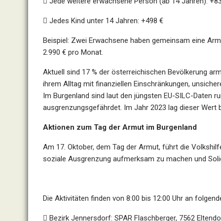

Jede weitere erwachsene Person (ab 14 Jahren):
+83

Jedes Kind unter 14 Jahren:
+498 €
Beispiel:
Zwei Erwachsene haben gemeinsam eine Arm
2.990 €
pro Monat.
Aktuell sind
17 % der österreichischen Bevölkerung
arm
ihrem Alltag mit finanziellen Einschränkungen, unsich
Im
Burgenland
sind laut den jüngsten
EU-SILC-Daten
r
ausgrenzungsgefährdet. Im Jahr
2023
lag dieser Wert 
Aktionen zum Tag der Armut im Burgenland
Am
17. Oktober
, dem
Tag der Armut
, führt die
Volkshil
soziale Ausgrenzung aufmerksam zu machen und Solida
Die Aktivitäten finden
von 8:00 bis 12:00 Uhr
an folgende

Bezirk Jennersdorf:
SPAR Flaschberger, 7562 Eltendor