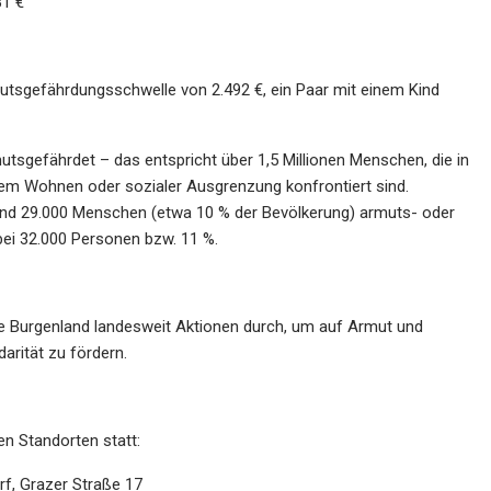
1 €
utsgefährdungsschwelle von
2.492 €
, ein Paar mit einem Kind
utsgefährdet – das entspricht
über 1,5 Millionen Menschen
, die in
erem Wohnen oder sozialer Ausgrenzung konfrontiert sind.
und
29.000 Menschen
(etwa
10 % der Bevölkerung
) armuts- oder
bei
32.000 Personen bzw. 11 %
.
fe Burgenland
landesweit Aktionen durch, um auf Armut und
rität zu fördern.
n Standorten statt:
f, Grazer Straße 17