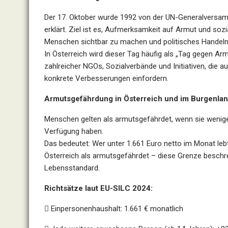
Der 17. Oktober wurde 1992 von der
UN-Generalversa
erklärt. Ziel ist es,
Aufmerksamkeit auf Armut und sozi
Menschen sichtbar zu machen und
politisches Handel
In Österreich wird dieser Tag häufig als
„Tag gegen Arm
zahlreicher
NGOs, Sozialverbände und Initiativen
, die 
konkrete Verbesserungen einfordern.
Armutsgefährdung in Österreich und im Burgenla
Menschen gelten als
armutsgefährdet
, wenn sie
wenig
Verfügung haben.
Das bedeutet: Wer
unter 1.661 Euro netto im Monat
leb
Österreich als armutsgefährdet – diese Grenze beschr
Lebensstandard.
Richtsätze laut EU-SILC 2024:

Einpersonenhaushalt:
1.661 € monatlich