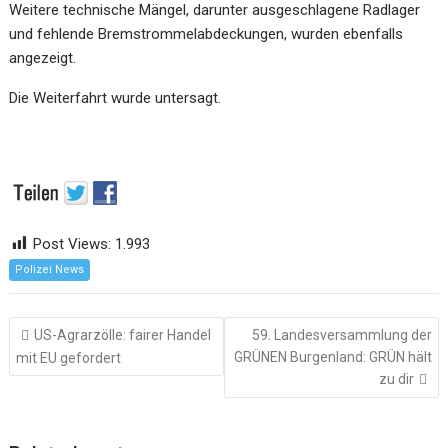
Weitere technische Mängel, darunter ausgeschlagene Radlager
und fehlende Bremstrommelabdeckungen, wurden ebenfalls
angezeigt.
Die Weiterfahrt wurde untersagt.
Post Views:
1.993
Polizei News
Beitragsnavigation
US-Agrarzölle: fairer Handel
59. Landesversammlung der
GRÜNEN Burgenland: GRÜN hält
mit EU gefordert
zu dir