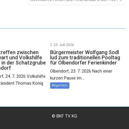
23. Juli 2026
reffen zwischen
Bürgermeister Wolfgang Sodl
rt und Volkshilfe
lud zum traditionellen Pooltag
 in der Schatzgrube
für Olbendorfer Ferienkinder
sdorf
Olbendorf, 23. 7. 2026 Nach einer
f, 24. 7. 2026 Volkshilfe
kurzen Pause im...
räsident Thomas König
Allgemein
© BKF TV KG