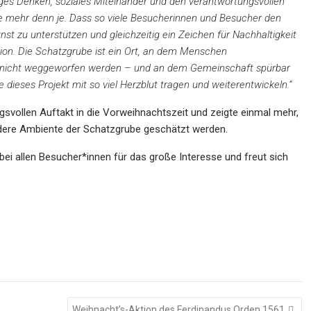
tiges Denken, soziales Miteinander und den verantwortungsvollen
 mehr denn je. Dass so viele Besucherinnen und Besucher den
 zu unterstützen und gleichzeitig ein Zeichen für Nachhaltigkeit
gion. Die Schatzgrube ist ein Ort, an dem Menschen
icht weggeworfen werden – und an dem Gemeinschaft spürbar
e dieses Projekt mit so viel Herzblut tragen und weiterentwickeln.“
svollen Auftakt in die Vorweihnachtszeit und zeigte einmal mehr,
dere Ambiente der Schatzgrube geschätzt werden.
bei allen Besucher*innen für das große Interesse und freut sich
Weihnacht’s-Aktion des Ferdinandus Orden 1561