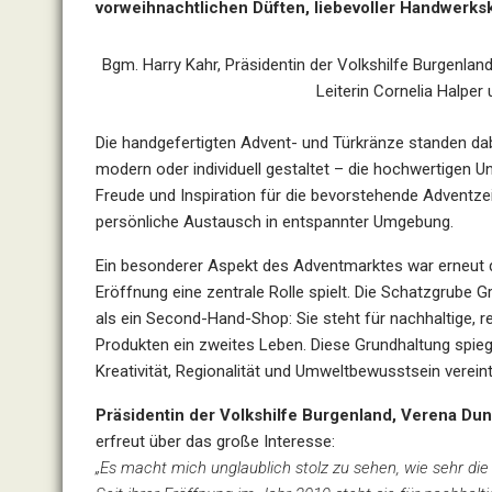
vorweihnachtlichen Düften, liebevoller Handwerk
Bgm. Harry Kahr, Präsidentin der Volkshilfe Burgenlan
Leiterin Cornelia Halper 
Die handgefertigten Advent- und Türkränze standen dab
modern oder individuell gestaltet – die hochwertigen U
Freude und Inspiration für die bevorstehende Adventzei
persönliche Austausch in entspannter Umgebung.
Ein besonderer Aspekt des Adventmarktes war erneut die
Eröffnung eine zentrale Rolle spielt. Die Schatzgrube
als ein Second-Hand-Shop: Sie steht für nachhaltige
Produkten ein zweites Leben. Diese Grundhaltung spie
Kreativität, Regionalität und Umweltbewusstsein vereint
Präsidentin der Volkshilfe Burgenland,
Verena Dun
erfreut über das große Interesse:
„Es macht mich unglaublich stolz zu sehen, wie sehr d