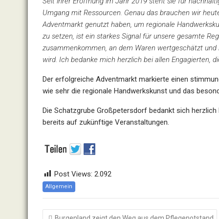
Seit ihrer Eröffnung im Jahr 2019 steht sie für nachhal
Umgang mit Ressourcen. Genau das brauchen wir heute
Adventmarkt genutzt haben, um regionale Handwerkskunst
zu setzen, ist ein starkes Signal für unsere gesamte Re
zusammenkommen, an dem Waren wertgeschätzt und n
wird. Ich bedanke mich herzlich bei allen Engagierten, di
Der erfolgreiche Adventmarkt markierte einen stimmung
wie sehr die regionale Handwerkskunst und das beson
Die Schatzgrube Großpetersdorf bedankt sich herzlich 
bereits auf zukünftige Veranstaltungen.
Post Views:
2.092
Allgemein
Beitragsnavigation
Burgenland zeigt den Weg aus dem Pflegenotstand