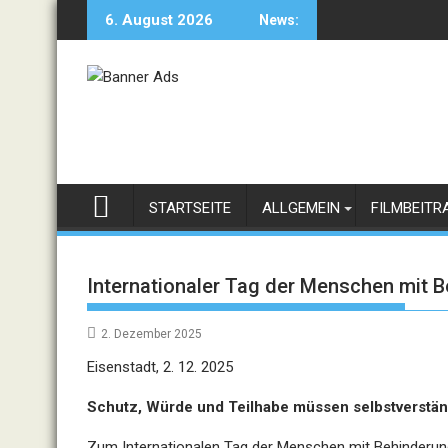
Skip
6. August 2026
News:
to
content
STARTSEITE
ALLGEMEIN
FILMBEITR
Internationaler Tag der Menschen mit 
2. Dezember 2025
Eisenstadt, 2. 12. 2025
Schutz, Würde und Teilhabe müssen selbstverstän
Zum Internationalen Tag der Menschen mit Behinderun