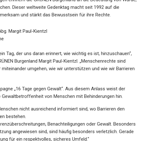
nschen. Dieser weltweite Gedenktag macht seit 1992 auf die
merksam und stärkt das Bewusstsein für ihre Rechte.
bg. Margit Paul-Kientzl
ne
n Tag, der uns daran erinnert, wie wichtig es ist, hinzuschauen“,
RÜNEN Burgenland Margit Paul-Kientzl. „Menschenrechte sind
wir miteinander umgehen, wie wir unterstützen und wie wir Barrieren
ampagne „16 Tage gegen Gewalt“. Aus diesem Anlass weist der
e Gewaltbetroffenheit von Menschen mit Behinderungen hin.
Menschen nicht ausreichend informiert sind, wo Barrieren den
en bestehen.
Grenzüberschreitungen, Benachteiligungen oder Gewalt. Besonders
tzung angewiesen sind, sind häufig besonders verletzlich. Gerade
ng für ein respektvolles, sicheres Umfeld.“