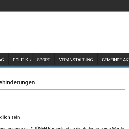
AG
POLITIK
SPORT
VERANSTALTUNG
GEMEINDE AK
Behinderungen
dlich sein
gen erinnern die GRÜNEN Burgenland an die Bedeutung von Würde,