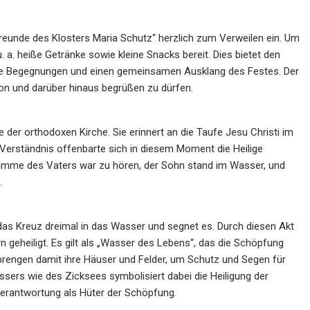
Freunde des Klosters Maria Schutz“ herzlich zum Verweilen ein. Um
a. heiße Getränke sowie kleine Snacks bereit. Dies bietet den
e Begegnungen und einen gemeinsamen Ausklang des Festes. Der
ion und darüber hinaus begrüßen zu dürfen.
 der orthodoxen Kirche. Sie erinnert an die Taufe Jesu Christi im
erständnis offenbarte sich in diesem Moment die Heilige
Stimme des Vaters war zu hören, der Sohn stand im Wasser, und
.
das Kreuz dreimal in das Wasser und segnet es. Durch diesen Akt
n geheiligt. Es gilt als „Wasser des Lebens“, das die Schöpfung
prengen damit ihre Häuser und Felder, um Schutz und Segen für
ers wie des Zicksees symbolisiert dabei die Heiligung der
erantwortung als Hüter der Schöpfung.