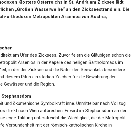
doxen Klosters Österreichs in St. Andrä am Zicksee lädt
erlichen „Großen Wasserweihe“ an den Zickseestrand ein. Die
ch-orthodoxen Metropoliten Arsenios von Austria,
nschen
direkt am Ufer des Zicksees. Zuvor feiern die Gläubigen schon die
Metropolit Arsenios in der Kapelle des heiligen Bartholomäos im
 Zeit, in der der Zicksee und die Natur des Seewinkels besondere
it diesem Ritus ein starkes Zeichen für die Bewahrung der
ie Gewässer und die Region.
en Stephansdom
keit und ökumenische Symbolkraft inne. Unmittelbar nach Vollzug
os direkt nach Wien aufbrechen. Er wird im Stephansdom an der
 enge Taktung unterstreicht die Wichtigkeit, die der Metropolit
efe Verbundenheit mit der römisch-katholischen Kirche in