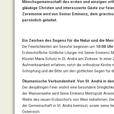
Mönchsgemeinschaft des ersten und einzigen ortho
gläubige Christen und interessierte Gäste zur fei
Zeremonie wird von Seiner Eminenz, dem griechis
persönlich geleitet.
Ein Zeichen des Segens für die Natur und die Me
Die Feierlichkeiten am Seeufer beginnen um
10:00 Uhr
Erzbischöfliche Göttliche Liturgie mit Seiner Eminenz 
Kloster Maria Schutz in St. Andrä am Zicksee. In einer
Aufmerksamkeit erfahren, setzt die orthodoxe Kirche m
Schöpfung und die Bitte um den göttlichen Segen für d
Ökumenische Verbundenheit: Von St. Andrä in d
Der diesjährigen Feier wohnt eine besondere Dringlich
der Wasserweihe wird Seine Eminenz Metropolit Arseni
Weihe des neuen Erzbischofs von Wien teilnehmen. Diese
der Gemeinschaft in St. Andrä beimisst, sowie seine ti
Österreich.