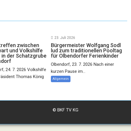
23. Juli 2026
reffen zwischen
Bürgermeister Wolfgang Sodl
rt und Volkshilfe
lud zum traditionellen Pooltag
 in der Schatzgrube
für Olbendorfer Ferienkinder
sdorf
Olbendorf, 23. 7. 2026 Nach einer
f, 24. 7. 2026 Volkshilfe
kurzen Pause im...
räsident Thomas König
Allgemein
© BKF TV KG