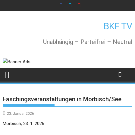
Skip
to
content
BKF TV
Unabhängig – Parteifrei – Neutral
Faschingsveranstaltungen in Mörbisch/See
23. Januar 2026
Mörbisch, 23. 1. 2026