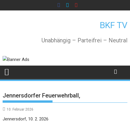
Skip
to
content
BKF TV
Unabhängig – Parteifrei – Neutral
Jennersdorfer Feuerwehrball,
10. Februar 2026
Jennersdorf, 10. 2. 2026