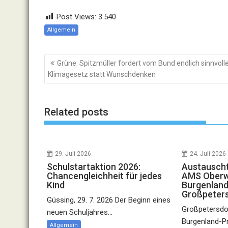
Post Views:
3.540
Allgemein
Beitragsnavigation
Grüne: Spitzmüller fordert vom Bund endlich sinnvoll
Klimagesetz statt Wunschdenken
Related posts
29. Juli 2026
24. Juli 2026
Schulstartaktion 2026:
Austauscht
Chancengleichheit für jedes
AMS Oberwa
Kind
Burgenland
Großpeter
Güssing, 29. 7. 2026 Der Beginn eines
Großpetersdor
neuen Schuljahres...
Burgenland-P
Allgemein