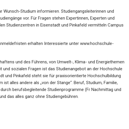
 ihr Wunsch-Studium informieren. Studiengangsleiterinnen und
tudiengänge vor. Für Fragen stehen Expertinnen, Experten und
den Studienzentren in Eisenstadt und Pinkafeld vermitteln Campus
meldefristen erhalten Interessierte unter
www.hochschule-
schaftens und des Führens, von Umwelt-, Klima- und Energiethemen
t und sozialen Fragen ist das Studienangebot an der Hochschule
adt und Pinkafeld steht sie für praxisorientierte Hochschulbildung
ist alles andere als „von der Stange“. Beruf, Studium, Familie,
ar durch berufsbegleitende Studienprogramme (Fr Nachmittag und
und das alles ganz ohne Studiengebühren.