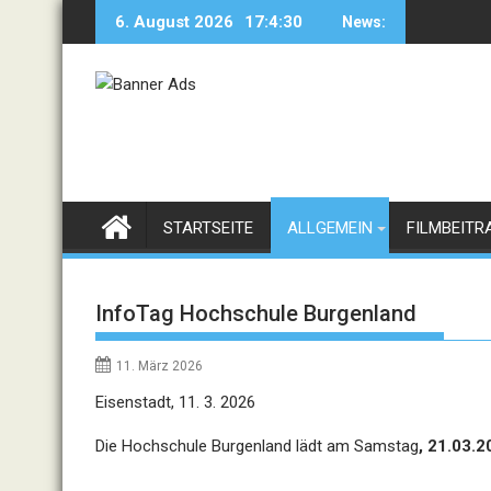
Skip
6. August 2026
17:4:30
News:
to
content
STARTSEITE
ALLGEMEIN
FILMBEITR
InfoTag Hochschule Burgenland
11. März 2026
Eisenstadt, 11. 3. 2026
Die Hochschule Burgenland lädt am Samstag
, 21.03.2