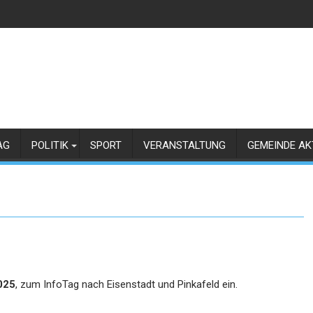
AG
POLITIK
SPORT
VERANSTALTUNG
GEMEINDE AK
025
, zum InfoTag nach Eisenstadt und Pinkafeld ein.