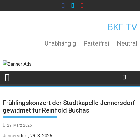
Skip
to
content
BKF TV
Unabhängig – Parteifrei – Neutral
Frühlingskonzert der Stadtkapelle Jennersdorf
gewidmet für Reinhold Buchas
29. März 2026
Jennersdorf, 29. 3. 2026