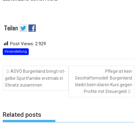
Post Views:
2.929
Veranstaltung
Beitragsnavigation
ASVÖ Burgenland bringt rot-
Pflege ist kein
Geschäftsmodell: Burgenland
gelbe Sportfamilie erstmals in
bleibt beim klaren Kurs gegen
Stinatz zusammen
Profite mit Steuergeld
Related posts